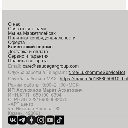
О нас
Связаться с нами
Мы на Маркетплейсах
Политика конфиденциальности
Оферта
Клиентский сервис
Доставка и оплата
Сервис и гарантия
Правила возврата
Email
:
care@saudagar-group.com
Служба заботы в Telegram
:
t.me/LuxhommeServiceBot
Служба заботы в MAX
:
https://max.ru/id1686050910_bo
Режим работы: 9:00–21:00 (МСК)
ИП Ахунзянов Марат Асхатович
ИНН/КПП 165910016394
ОГРНИП 322169000082075
«АРТ центр»
ул. Николая Ершова, 62
Казань, 420061