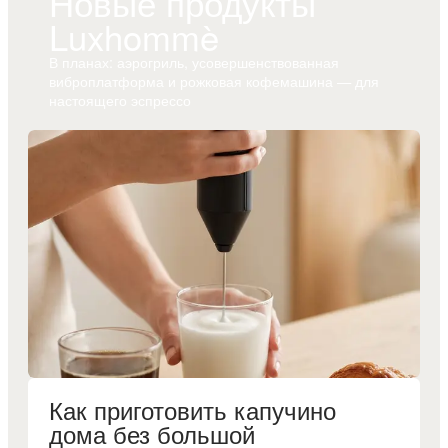
Новые продукты
Luxhommè
В планах: аэрогриль, усовершенствованная
виброплатформа и рожковая кофемашина — для
настоящего эспрессо
Как приготовить капучино
дома без большой