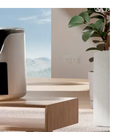
0
рогриль Luxhommè AirChef
al Pro (2 чаши)
835 ₽
фемашина Luxhommè
ffeeMaker Classic
90 ₽
рогриль Luxhommè AirChef
90 ₽