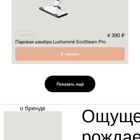
4 390 ₽
Чистота
Паровая швабра Luxhommè EcoSteam Pro
В корзину
Показать ещё
Ощуще
о бренде
рождае