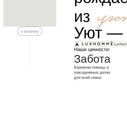
из
ую
Уют —
к каталогу
Luxhomm
Наши ценности:
Забота
Бережная помощь в
повседневных делах
для всей семьи