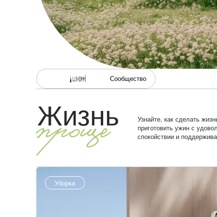
Сообщество
Жизнь
Узнайте, как сделать жизн
проще
приготовить ужин с удовол
спокойствии и поддержива
Уборка