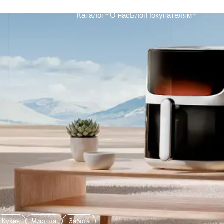
Каталог
О нас
Блог
Покупателям
Забота
Кухня
xhommè SC-
Виброплатформа для похудения
Аэ
3D c EMS токами и нагревом до
Du
15 
150 кг
17 200 ₽
xhommè
Ко
Виброплатформа uFit 2D
Co
Standard
9 1
6 767 ₽
mmè uClean
Аэ
Виброплатформа uFit 2D Pro с
3 9
EMS токами
8 574 ₽
 пылесос
Кухня
Чистота
Забота