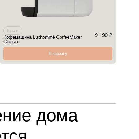
Кухня
9 190 ₽
Кофемашина Luxhommè CoffeeMaker
Classic
В корзину
ние дома
тся