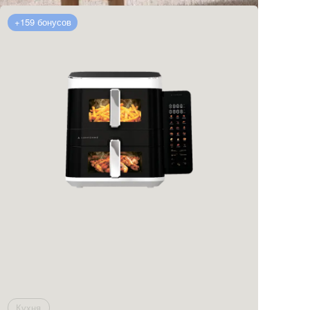
+159 бонусов
Кухня