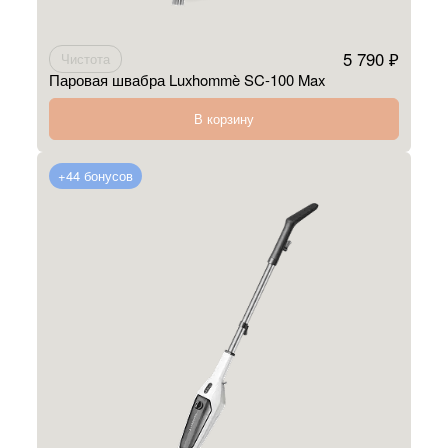
5 790 ₽
Чистота
Паровая швабра Luxhommè SC-100 Max
В корзину
+44 бонусов