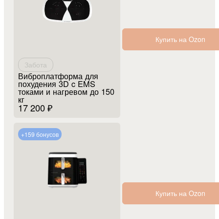
Купить на Ozon
Забота
Виброплатформа для
похудения 3D c EMS
токами и нагревом до 150
кг
17 200 ₽
+159 бонусов
Купить на Ozon