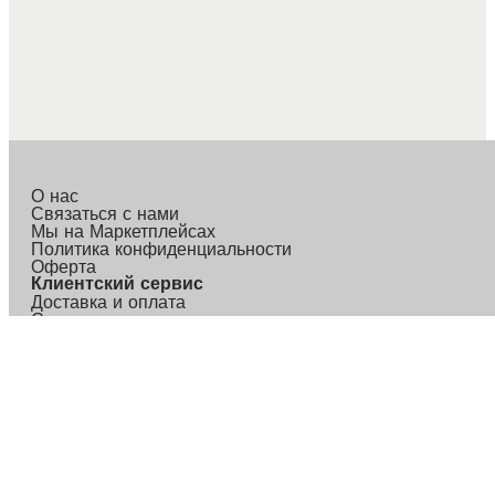
О нас
Связаться с нами
Мы на Маркетплейсах
Политика конфиденциальности
Оферта
Клиентский сервис
Доставка и оплата
Сервис и гарантия
Правила возврата
Email
:
care@saudagar-group.com
Служба заботы в Telegram
:
t.me/LuxhommeServiceBot
Служба заботы в MAX
:
https://max.ru/id1686050910_bo
Режим работы: 9:00–21:00 (МСК)
ИП Ахунзянов Марат Асхатович
ИНН/КПП 165910016394
ОГРНИП 322169000082075