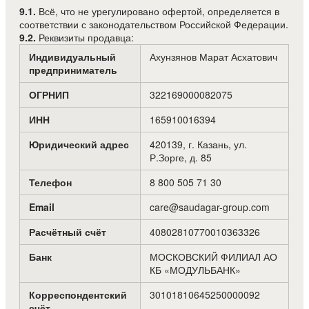
9.1.
Всё, что не урегулировано офертой, определяется в
соответствии с законодательством Российской Федерации.
9.2.
Реквизиты продавца:
Индивидуальный
Ахунзянов Марат Асхатович
предприниматель
ОГРНИП
322169000082075
ИНН
165910016394
Юридический адрес
420139, г. Казань, ул.
Р.Зорге, д. 85
Телефон
8 800 505 71 30
Email
care@saudagar-group.com
Расчётный счёт
40802810770010363326
Банк
МОСКОВСКИЙ ФИЛИАЛ АО
КБ «МОДУЛЬБАНК»
Корреспондентский
30101810645250000092
счёт