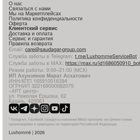
О нас
Связаться с нами
Мы на Маркетплейсах
Политика конфиденциальности
Оферта
Клиентский сервис
Доставка и оплата
Сервис и гарантия
Правила возврата
Email
:
care@saudagar-group.com
Служба заботы в Telegram
:
t.me/LuxhommeServiceBot
Служба заботы в MAX
:
https://max.ru/id1686050910_bo
Режим работы: 9:00–21:00 (МСК)
ИП Ахунзянов Марат Асхатович
ИНН/КПП 165910016394
ОГРНИП 322169000082075
«АРТ центр»
ул. Николая Ершова, 62
Казань, 420061
* Instagram, Facebook (продукты компании Meta) признаны экстремистскими
организациями и запрещены на территории Российской Федерации.
Luxhommè | 2026