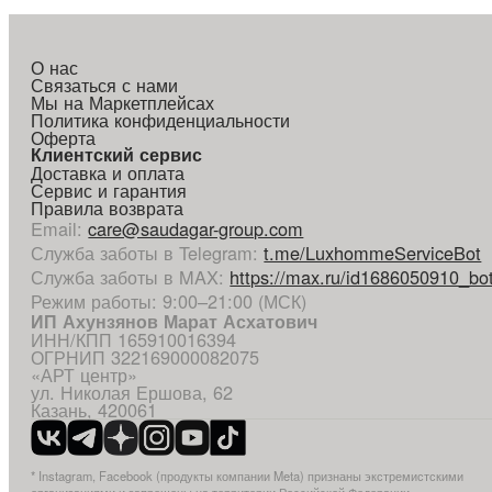
О нас
Связаться с нами
Мы на Маркетплейсах
Политика конфиденциальности
Оферта
Клиентский сервис
Доставка и оплата
Сервис и гарантия
Правила возврата
Email
:
care@saudagar-group.com
Служба заботы в Telegram
:
t.me/LuxhommeServiceBot
Служба заботы в MAX
:
https://max.ru/id1686050910_bo
Режим работы: 9:00–21:00 (МСК)
ИП Ахунзянов Марат Асхатович
ИНН/КПП 165910016394
ОГРНИП 322169000082075
«АРТ центр»
ул. Николая Ершова, 62
Казань, 420061
* Instagram, Facebook (продукты компании Meta) признаны экстремистскими