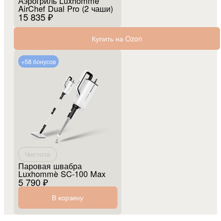
Аэрогриль Luxhommè
AirChef Dual Pro (2 чаши)
15 835 ₽
Купить на Ozon
+58 бонусов
Чистота
Паровая швабра
Luxhommè SC-100 Max
5 790 ₽
В корзину