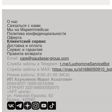
О нас
Связаться с нами
Мы на Маркетплейсах
Политика конфиденциальности
Оферта
Клиентский сервис
Доставка и оплата
Сервис и гарантия
Правила возврата
Email
:
care@saudagar-group.com
Служба заботы в Telegram
:
t.me/LuxhommeServiceBot
Служба заботы в MAX
:
https://max.ru/id1686050910_bo
Режим работы: 9:00–21:00 (МСК)
ИП Ахунзянов Марат Асхатович
ИНН/КПП 165910016394
ОГРНИП 322169000082075
«АРТ центр»
ул. Николая Ершова, 62
Казань, 420061