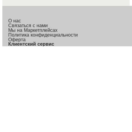
О нас
Связаться с нами
Мы на Маркетплейсах
Политика конфиденциальности
Оферта
Клиентский сервис
Доставка и оплата
Сервис и гарантия
Правила возврата
Email
:
care@saudagar-group.com
Служба заботы в Telegram
:
t.me/LuxhommeServiceBot
Служба заботы в MAX
:
https://max.ru/id1686050910_bo
Режим работы: 9:00–21:00 (МСК)
ИП Ахунзянов Марат Асхатович
ИНН/КПП 165910016394
ОГРНИП 322169000082075
«АРТ центр»
ул. Николая Ершова, 62
Казань, 420061
* Instagram, Facebook (продукты компании Meta) признаны экстремистскими