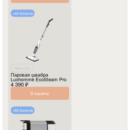
+44 бонусов
Чистота
Паровая швабра
Luxhommè EcoSteam Pro
4 390 ₽
В корзину
+92 бонусов