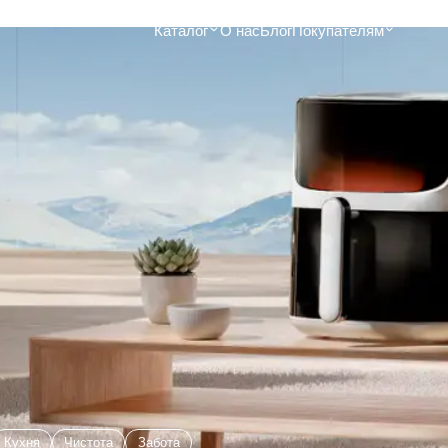
Каталог
О нас
Блог
Покупателям
Забота
Кухня
xhommè SC-
Виброплатформа для похудения
Аэ
3D c EMS токами и нагревом до
Du
15 
150 кг
17 200 ₽
xhommè
Ко
Виброплатформа uFit 2D
Co
Standard
9 1
6 767 ₽
mmè uClean
Аэ
Виброплатформа uFit 2D Pro с
3 9
EMS токами
8 574 ₽
 пылесос
Кухня
Чистота
Забота