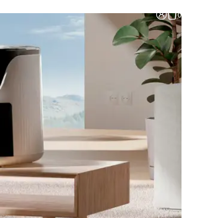
0
рогриль Luxhommè AirChef
al Pro (2 чаши)
835 ₽
фемашина Luxhommè
ffeeMaker Classic
90 ₽
рогриль Luxhommè AirChef
90 ₽