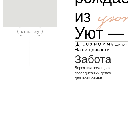
из
ую
Уют —
к каталогу
Luxhomm
Наши ценности:
Забота
Бережная помощь в
повседневных делах
для всей семьи