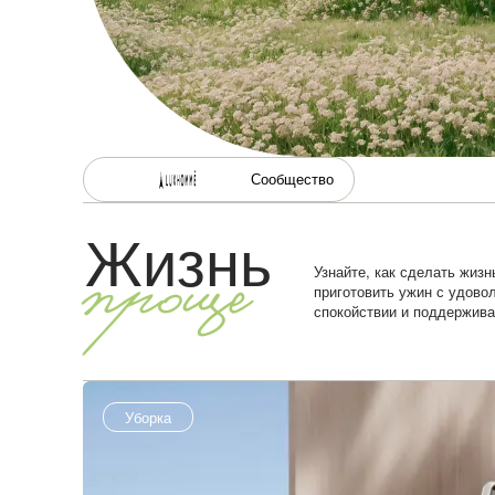
Сообщество
Жизнь
Узнайте, как сделать жизн
проще
приготовить ужин с удовол
спокойствии и поддержива
Уборка