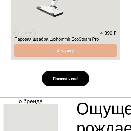
4 390 ₽
Чистота
Паровая швабра Luxhommè EcoSteam Pro
В корзину
Показать ещё
Ощуще
о бренде
рождае