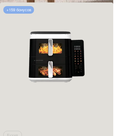
+159 бонусов
Кухня