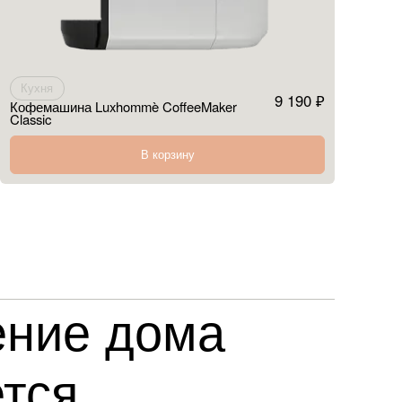
Кухня
9 190 ₽
Кофемашина Luxhommè CoffeeMaker
Classic
В корзину
ние дома
тся