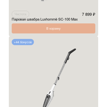
7 899 ₽
Чистота
Паровая швабра Luxhommè SC-100 Max
В корзину
+44 бонусов